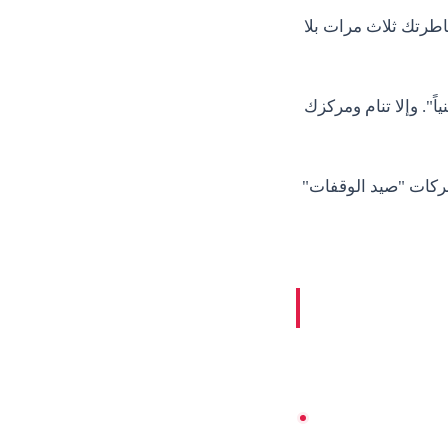
ساحة". لقد ضاعفت مخاطرتك ثلاث مرات بلا
اً". وإلا تنام ومركزك
حركات "صيد الوقفات"