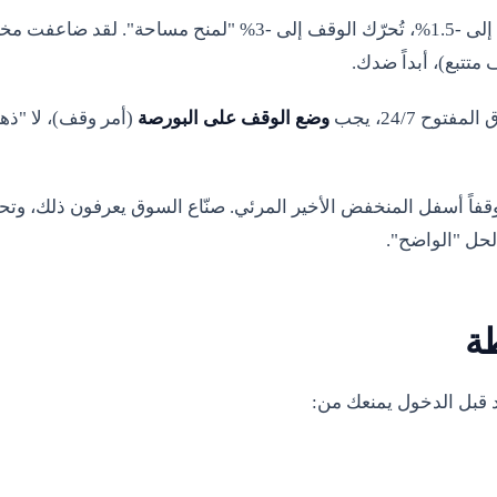
تدخل بوقف 2%، السعر يصل إلى -1.5%، تُحرّك الوقف إلى -3% "لمنح م
متتبع)، أبداً ضدك.
ح 24/7، يجب
وضع الوقف على البورصة
(أمر وقف)، لا "ذهني
فاً أسفل المنخفض الأخير المرئي. صنّاع السوق يعرفون ذلك، وت
الحل "الواضح".
طة
دد قبل الدخول يمنعك من: