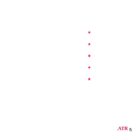
ع
ATR
.