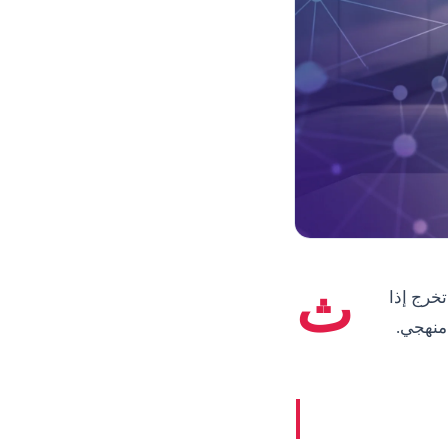
ث
تخرج إذا
 منهجي.