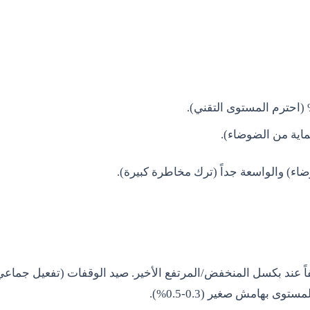
ضاء) والواسعة جداً (ترك مخاطرة كبيرة).
ً عند بكسل المنخفض/المرتفع الأخير. صيد الوقفات (تفعيل جماع
مستوى بهامش صغير (0.3-0.5%).