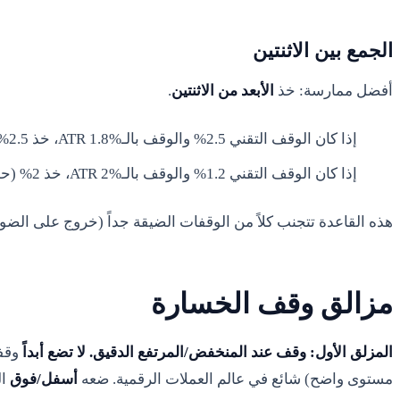
الجمع بين الاثنتين
أفضل ممارسة: خذ
الأبعد من الاثنتين
.
إذا كان الوقف التقني 2.5% والوقف بالـATR 1.8%، خذ 2.5% (احترم المستوى التقني).
إذا كان الوقف التقني 1.2% والوقف بالـATR 2%، خذ 2% (حماية من الضوضاء).
هذه القاعدة تتجنب كلاً من الوقفات الضيقة جداً (خروج على الضو
مزالق وقف الخسارة
المزلق الأول: وقف عند المنخفض/المرتفع الدقيق.
لا تضع أبداً
وقفا
مستوى واضح) شائع في عالم العملات الرقمية. ضعه
أسفل/فوق
ال